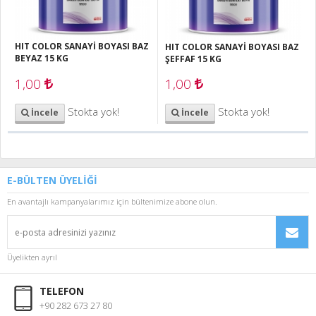
HIT COLOR SANAYİ BOYASI BAZ
HIT COLOR SANAYİ BOYASI BAZ
BEYAZ 15 KG
ŞEFFAF 15 KG
1,00
1,00
Stokta yok!
Stokta yok!
İncele
İncele
E-BÜLTEN ÜYELİĞİ
En avantajlı kampanyalarımız için bültenimize abone olun.
Üyelikten ayrıl
TELEFON
+90 282 673 27 80