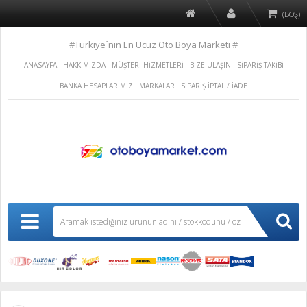
(BOŞ)
#Türkiye´nin En Ucuz Oto Boya Marketi #
ANASAYFA
HAKKIMIZDA
MÜŞTERİ HİZMETLERİ
BİZE ULAŞIN
SİPARİŞ TAKİBİ
BANKA HESAPLARIMIZ
MARKALAR
SİPARİŞ İPTAL / İADE