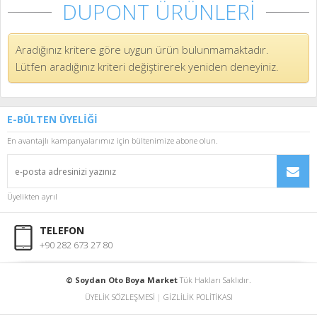
DUPONT ÜRÜNLERİ
Aradığınız kritere göre uygun ürün bulunmamaktadır.
Lütfen aradığınız kriteri değiştirerek yeniden deneyiniz.
E-BÜLTEN ÜYELİĞİ
En avantajlı kampanyalarımız için bültenimize abone olun.
Üyelikten ayrıl
TELEFON
+90 282 673 27 80
© Soydan Oto Boya Market
Tük Hakları Saklıdır.
ÜYELİK SÖZLEŞMESİ
|
GİZLİLİK POLİTİKASI