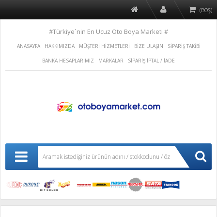
(BOŞ)
#Türkiye´nin En Ucuz Oto Boya Marketi #
ANASAYFA
HAKKIMIZDA
MÜŞTERİ HİZMETLERİ
BİZE ULAŞIN
SİPARİŞ TAKİBİ
BANKA HESAPLARIMIZ
MARKALAR
SİPARİŞ İPTAL / İADE