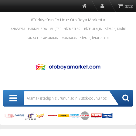
(BOŞ)
#Türkiye´nin En Ucuz Oto Boya Marketi #
ANASAYFA
HAKKIMIZDA
MÜŞTERİ HİZMETLERİ
BİZE ULAŞIN
SİPARİŞ TAKİBİ
BANKA HESAPLARIMIZ
MARKALAR
SİPARİŞ İPTAL / İADE