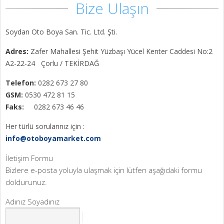
Bize Ulaşın
Soydan Oto Boya San. Tic. Ltd. Şti.
Adres:
Zafer Mahallesi Şehit Yüzbaşı Yücel Kenter Caddesi No:2
A2-22-24 Çorlu / TEKİRDAĞ
Telefon:
0282 673 27 80
GSM:
0530 472 81 15
Faks:
0282 673 46 46
Her türlü sorularınız için :
info@otoboyamarket.com
İletişim Formu
Bizlere e-posta yoluyla ulaşmak için lütfen aşağıdaki formu
doldurunuz.
Adınız Soyadınız