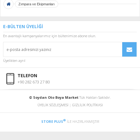
Zımpara ve Ekipmanları
E-BÜLTEN ÜYELİĞİ
En avantajlı kampanyalarımız için bültenimize abone olun.
Üyelikten ayrıl
TELEFON
+90 282 673 27 80
© Soydan Oto Boya Market
Tük Hakları Saklıdır.
ÜYELİK SÖZLEŞMESİ
|
GİZLİLİK POLİTİKASI
®
STORE PLUS
İLE HAZIRLANMIŞTIR