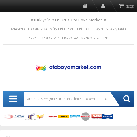
(BOŞ)
#Türkiye´nin En Ucuz Oto Boya Marketi #
ANASAYFA
HAKKIMIZDA
MÜŞTERİ HİZMETLERİ
BİZE ULAŞIN
SİPARİŞ TAKİBİ
BANKA HESAPLARIMIZ
MARKALAR
SİPARİŞ İPTAL / İADE